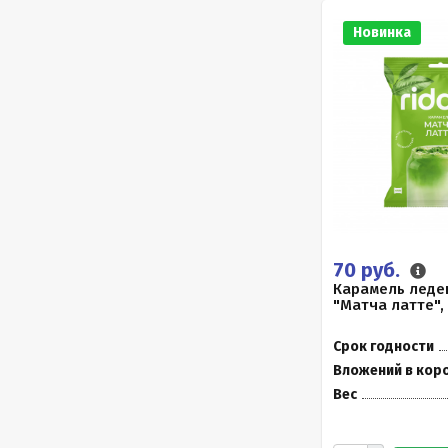
Новинка
70 руб.
Карамель леде
"Матча латте",
Срок годности
Вложений в кор
Вес