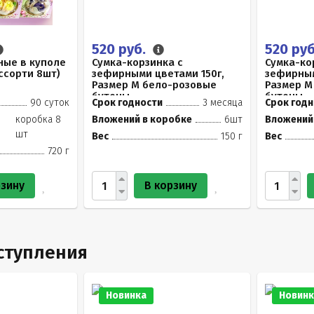
520 руб.
520 ру
ные в куполе
Сумка-корзинка с
Сумка-ко
Ассорти 8шт)
зефирными цветами 150г,
зефирным
Размер М бело-розовые
Размер М
бутоны
бутоны
90 суток
Срок годности
3 месяца
Срок годн
коробка 8
Вложений в коробке
6шт
Вложений
шт
Вес
150 г
Вес
720 г
рзину
В корзину
ступления
Новинка
Новинк