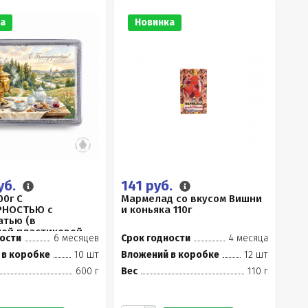
а
Новинка
уб.
141 руб.
00г С
Мармелад со вкусом Вишни
РНОСТЬЮ с
и коньяка 110г
тью (в
ой пластиковой
ости
6 месяцев
Срок годности
4 месяца
.
 в коробке
10 шт
Вложений в коробке
12 шт
600 г
Вес
110 г