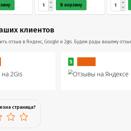
рзину
В корзину
аших клиентов
ть отзыв в Яндекс, Google и 2gis. Будем рады вашему отзыв
5
езна страница?