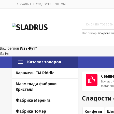
НАТУРАЛЬНЫЕ СЛАДОСТИ - ОПТОМ
Организационная информация
Например:
покровски
Ваш регион
Усть-Кут
?
Да
Нет
Каталог товаров
Карамель ТМ Riddle
Свыше
Большой
Мармелада фабрики
магазин
Кристалл
Сладости
Фабрика Меренга
Фабрика Томер
Конфеты
Шо