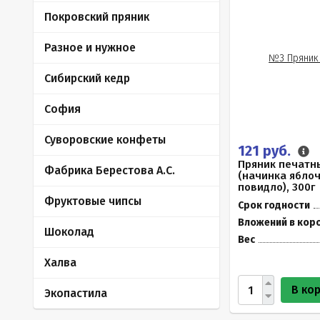
Покровский пряник
Разное и нужное
Сибирский кедр
София
Суворовские конфеты
121 руб.
Пряник печатны
Фабрика Берестова А.С.
(начинка ябло
повидло), 300г
Фруктовые чипсы
Срок годности
Вложений в кор
Шоколад
Вес
Халва
В ко
Экопастила