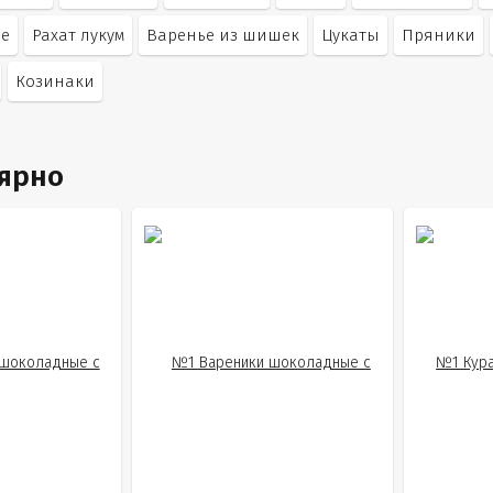
ле
Рахат лукум
Варенье из шишек
Цукаты
Пряники
Козинаки
лярно