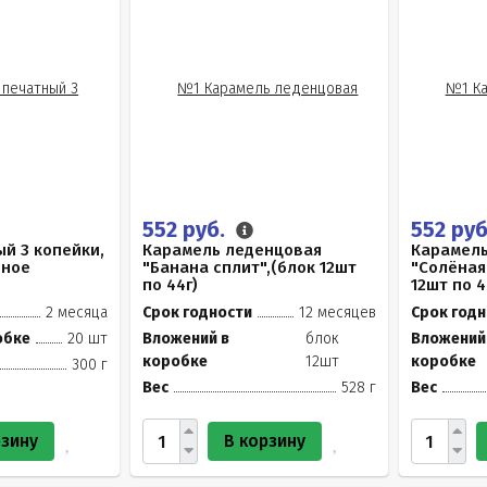
552 руб.
552 ру
й 3 копейки,
Карамель леденцовая
Карамель
чное
"Банана сплит",(блок 12шт
"Солёная
по 44г)
12шт по 4
2 месяца
Срок годности
12 месяцев
Срок годн
обке
20 шт
Вложений в
блок
Вложений
коробке
12шт
коробке
300 г
Вес
528 г
Вес
рзину
В корзину