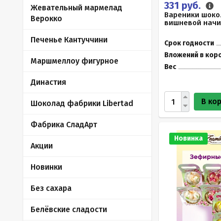
331 руб.
Жевательный мармелад
Вареники шоко
Верокко
вишневой начин
Печенье Кантуччини
Срок годности
Вложений в кор
Маршмеллоу фигурное
Вес
Династия
В ко
Шоколад фабрики Libertad
Фабрика СладАрт
Новинка
Акции
Новинки
Без сахара
Белёвские сладости