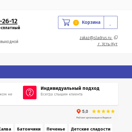
-26-12
Корзина
0
есплатный
zakaz@sladrus.ru 
 выходной
г.
 Усть-Кут
Индивидуальный подход
тком не
Всегда слышим клиента
и
Халва
Батончики
Печенье
Детские сладости