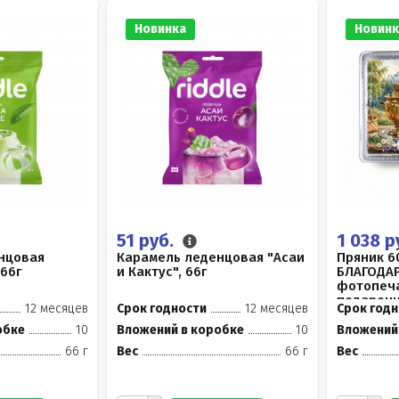
Новинка
Новинк
51 руб.
1 038 р
нцовая
Карамель леденцовая "Асаи
Пряник 6
 66г
и Кактус", 66г
БЛАГОДА
фотопеча
подарочн
12 месяцев
Срок годности
12 месяцев
Срок годн
упаковк..
обке
10
Вложений в коробке
10
Вложений
66 г
Вес
66 г
Вес