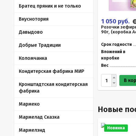
Братец пряник и не только
Вкуснотория
1 050 руб.
Розочки зефир
Давыдово
90г, (коробка 
Срок годности
Добрые Традиции
Вложений в
Коломчанка
коробке
Вес
Кондитерская фабрика МИР
В ко
Кронштадтская кондитерская
фабрика
Мармеко
Новые по
Мармелад Сказка
Новинка
Мармелэнд