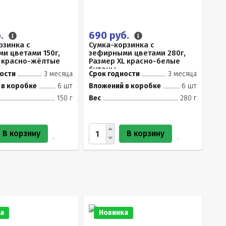
б.
690 руб.
рзинка с
Сумка-корзинка с
и цветами 150г,
зефирными цветами 280г,
 красно-жёлтые
Размер XL красно-белые
бутоны
ости
3 месяца
Срок годности
3 месяца
 в коробке
6 шт
Вложений в коробке
6 шт
150 г
Вес
280 г
В корзину
В корзину
а
Новинка