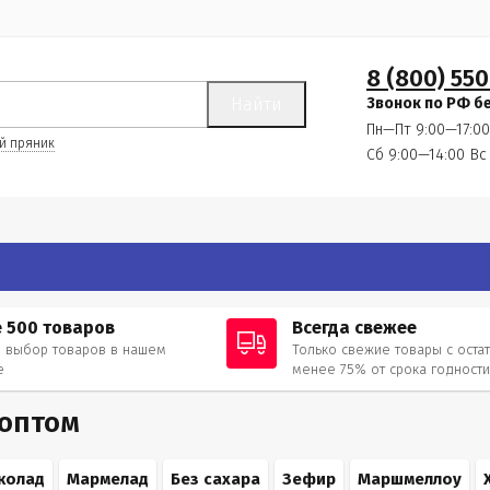
8 (800) 550
Найти
Звонок по РФ б
Пн—Пт 9:00—17:00
й пряник
Сб 9:00—14:00
Вс
 500 товаров
Всегда свежее
 выбор товаров в нашем
Только свежие товары с оста
е
менее 75% от срока годност
 оптом
колад
Мармелад
Без сахара
Зефир
Маршмеллоу