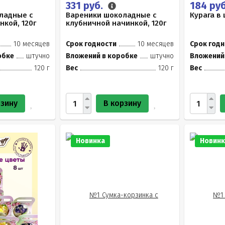
331 руб.
184 ру
ладные с
Вареники шоколадные с
Курага в 
кой, 120г
клубничной начинкой, 120г
10 месяцев
Срок годности
10 месяцев
Срок годн
обке
штучно
Вложений в коробке
штучно
Вложений
120 г
Вес
120 г
Вес
рзину
В корзину
Новинка
Новинк