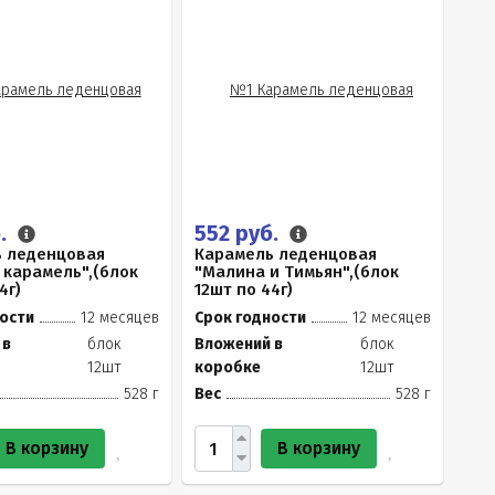
б.
552 руб.
 леденцовая
Карамель леденцовая
 карамель",(блок
"Малина и Тимьян",(блок
4г)
12шт по 44г)
ости
12 месяцев
Срок годности
12 месяцев
 в
блок
Вложений в
блок
12шт
коробке
12шт
528 г
Вес
528 г
В корзину
В корзину