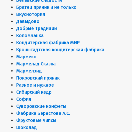
Белёвские сладости
Братец пряник и не только
Вкуснотория
Давыдово
Добрые Традиции
Коломчанка
Кондитерская фабрика МИР
Кронштадтская кондитерская фабрика
Мармеко
Мармелад Сказка
Мармелэнд
Покровский пряник
Разное и нужное
Сибирский кедр
София
Суворовские конфеты
Фабрика Берестова А.С.
Фруктовые чипсы
Шоколад