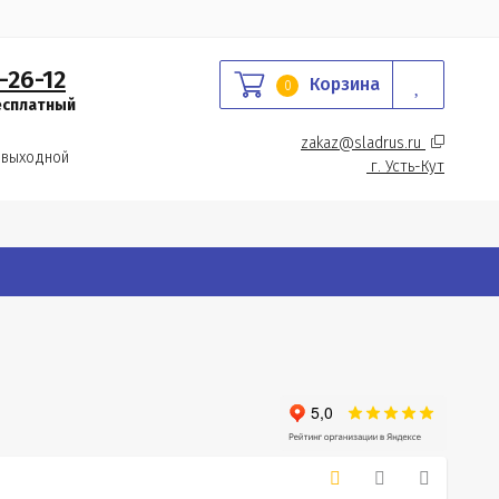
-26-12
Корзина
0
есплатный
zakaz@sladrus.ru 
 выходной
г.
 Усть-Кут