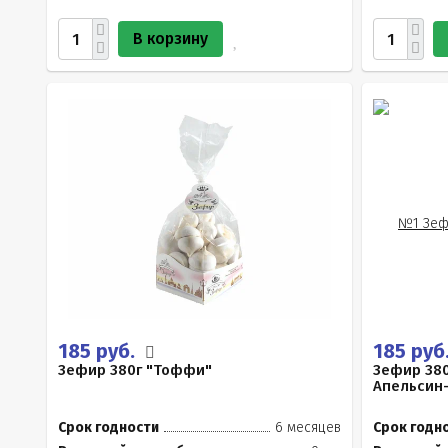
В корзину
185 руб.
185 руб
Зефир 380г "Тоффи"
Зефир 380
Апельсин
Срок годности
6 месяцев
Срок годн