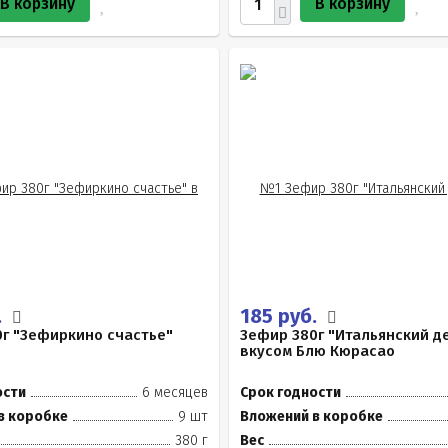
В корзину
В корзину
.
185 руб.
г "Зефиркино счастье"
Зефир 380г "Итальянский д
вкусом Блю Кюрасао
ости
6 месяцев
Срок годности
в коробке
9 шт
Вложений в коробке
380 г
Вес