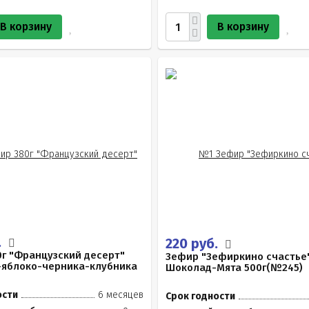
В корзину
В корзину
.
220 руб.
г "Французский десерт"
Зефир "Зефиркино счастье
-яблоко-черника-клубника
Шоколад-Мята 500г(№245)
ости
6 месяцев
Срок годности