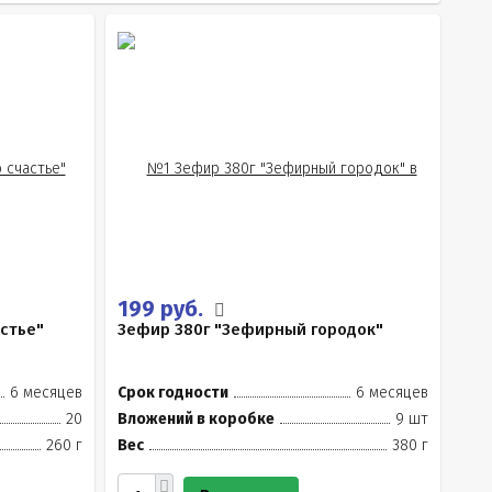
199 руб.
стье"
Зефир 380г "Зефирный городок"
6 месяцев
Срок годности
6 месяцев
20
Вложений в коробке
9 шт
260 г
Вес
380 г