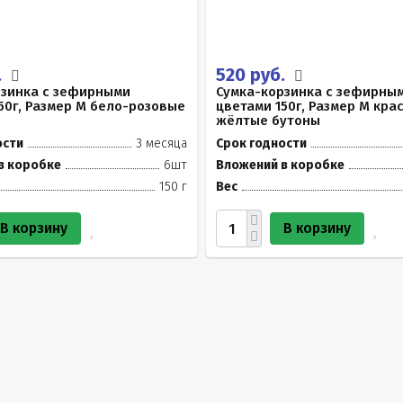
.
520 руб.
рзинка с зефирными
Сумка-корзинка с зефирны
50г, Размер М бело-розовые
цветами 150г, Размер М кра
жёлтые бутоны
ости
3 месяца
Срок годности
в коробке
6шт
Вложений в коробке
150 г
Вес
В корзину
В корзину