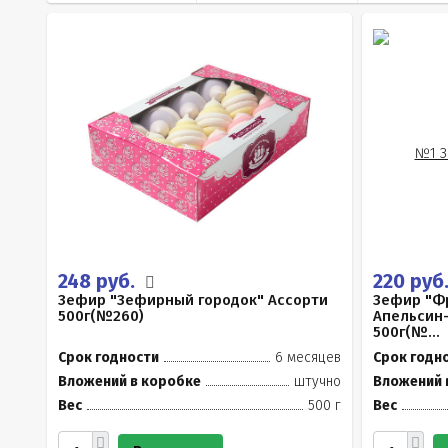
248 руб.
220 руб
Зефир "Зефирный городок" Ассорти
Зефир "Ф
500г(№260)
Апельсин
500г(№...
Срок годности
6 месяцев
Срок годн
Вложений в коробке
штучно
Вложений 
Вес
500 г
Вес