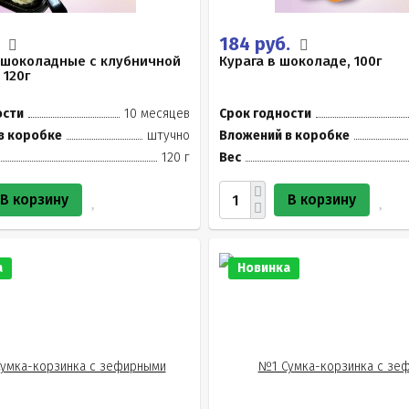
.
184 руб.
 шоколадные с клубничной
Курага в шоколаде, 100г
 120г
ости
10 месяцев
Срок годности
в коробке
штучно
Вложений в коробке
120 г
Вес
В корзину
В корзину
а
Новинка