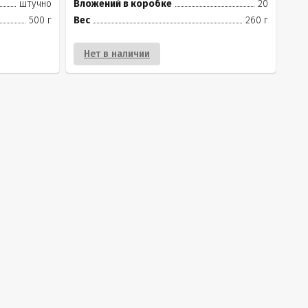
штучно
Вложений в коробке
20
500 г
Вес
260 г
Нет в наличии