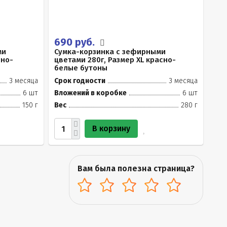
690 руб.
ми
Сумка-корзинка с зефирными
сно-
цветами 280г, Размер XL красно-
белые бутоны
3 месяца
Срок годности
3 месяца
6 шт
Вложений в коробке
6 шт
150 г
Вес
280 г
В корзину
Вам была полезна страница?