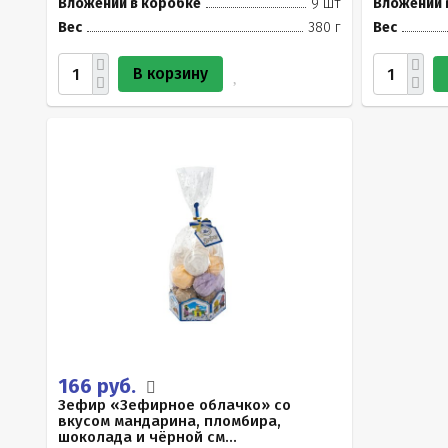
Вложений в коробке
9 шт
Вложений 
Вес
380 г
Вес
В корзину
166 руб.
Зефир «Зефирное облачко» со
вкусом мандарина, пломбира,
шоколада и чёрной см...