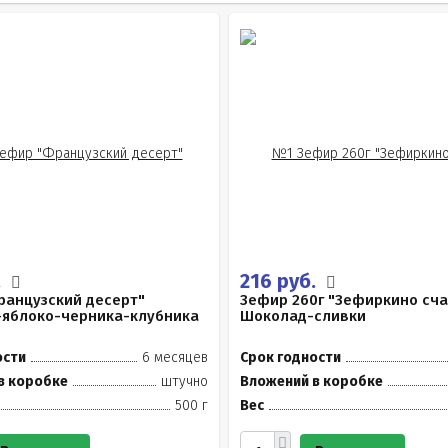
.
216 руб.
ранцузский десерт"
Зефир 260г "Зефиркино сча
-яблоко-черника-клубника
Шоколад-сливки
ости
6 месяцев
Срок годности
в коробке
штучно
Вложений в коробке
500 г
Вес