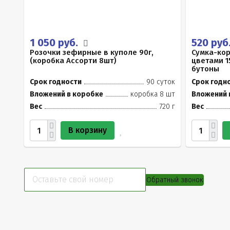
1 050 руб.
520 руб
Розочки зефирные в куполе 90г,
Сумка-ко
(коробка Ассорти 8шт)
цветами 1
бутоны
Срок годности
90 суток
Срок годн
Вложений в коробке
коробка 8 шт
Вложений 
Вес
720 г
Вес
В корзину
Обратный звонок