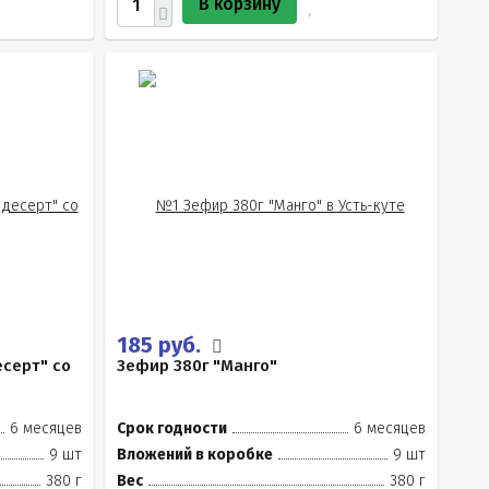
В корзину
185 руб.
есерт" со
Зефир 380г "Манго"
6 месяцев
Срок годности
6 месяцев
9 шт
Вложений в коробке
9 шт
380 г
Вес
380 г