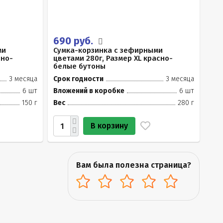
690 руб.
ми
Сумка-корзинка с зефирными
сно-
цветами 280г, Размер XL красно-
белые бутоны
3 месяца
Срок годности
3 месяца
6 шт
Вложений в коробке
6 шт
150 г
Вес
280 г
В корзину
Вам была полезна страница?