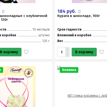
.
184 руб.
 шоколадные с клубничной
Курага в шоколаде, 100г
 120г
ости
10 месяцев
Срок годности
в коробке
штучно
Вложений в коробке
120 г
Вес
В корзину
В корзину
а
Новинка