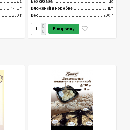
Да
Без сахара
Да
14 шт
Вложений в коробке
25 шт
200 г
Вес
200 г
В корзину