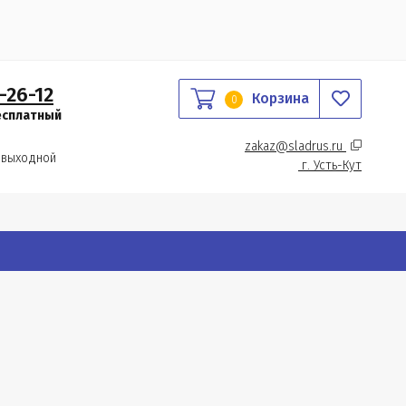
-26-12
Корзина
0
есплатный
zakaz@sladrus.ru 
 выходной
г.
 Усть-Кут