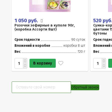
1 050 руб.
520 руб
Розочки зефирные в куполе 90г,
Сумка-ко
(коробка Ассорти 8шт)
цветами 1
бутоны
Срок годности
90 суток
Срок годн
Вложений в коробке
коробка 8 шт
Вложений 
Вес
720 г
Вес
В корзину
Обратный звонок