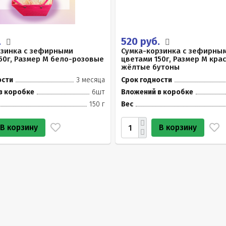
.
520 руб.
рзинка с зефирными
Сумка-корзинка с зефирны
50г, Размер М бело-розовые
цветами 150г, Размер М кра
жёлтые бутоны
ости
3 месяца
Срок годности
в коробке
6шт
Вложений в коробке
150 г
Вес
В корзину
В корзину