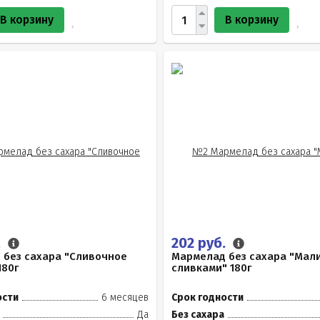
В корзину
В корзину
.
202 руб.
 без сахара "Сливочное
Мармелад без сахара "Мал
180г
сливками" 180г
ости
6 месяцев
Срок годности
Да
Без сахара