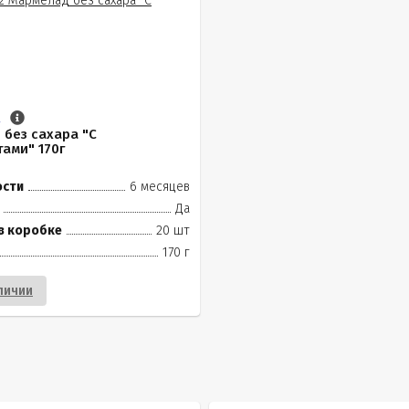
.
без сахара "С
ами" 170г
ости
6 месяцев
Да
в коробке
20 шт
170 г
личии