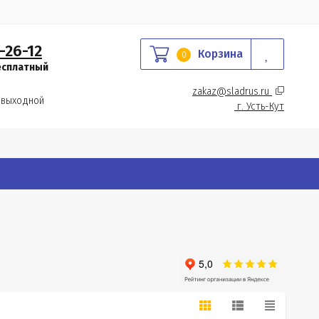
-26-12
Корзина
0
есплатный
zakaz@sladrus.ru 
 выходной
г.
 Усть-Кут