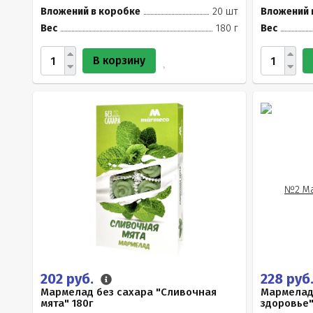
Вложений в коробке
20 шт
Вложений 
Вес
180 г
Вес
В корзину
202 руб.
228 руб
Мармелад без сахара "Сливочная
Мармелад
мята" 180г
здоровье"