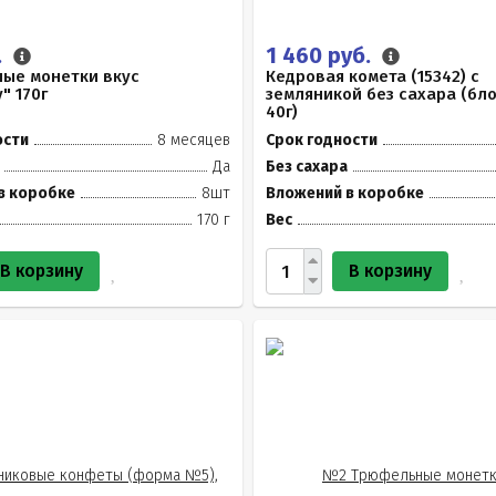
.
1 460 руб.
ые монетки вкус
Кедровая комета (15342) с
" 170г
земляникой без сахара (бло
40г)
ости
8 месяцев
Срок годности
Да
Без сахара
в коробке
8шт
Вложений в коробке
170 г
Вес
В корзину
В корзину