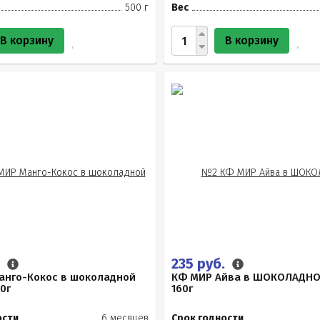
500 г
Вес
В корзину
В корзину
.
235 руб.
анго-Кокос в шоколадной
КФ МИР Айва в ШОКОЛАДНО
0г
160г
ости
6 месяцев
Срок годности