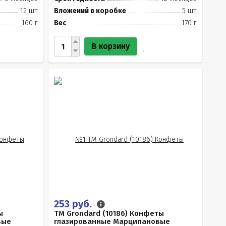
12 шт
Вложений в коробке
5 шт
160 г
Вес
170 г
В корзину
253 руб.
ы
TM Grondard (10186) Конфеты
вые
глазированные Марципановые