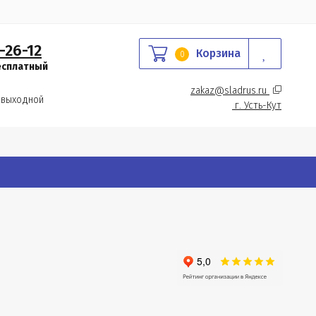
-26-12
Корзина
0
есплатный
zakaz@sladrus.ru 
 выходной
г.
 Усть-Кут