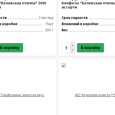
Белевская птичка" 300г
Конфеты "Белевская птичка
я
ассорти
ости
3 месяца
Срок годности
в коробке
15шт
Вложений в коробке
300 г
Вес
В корзину
В корзину