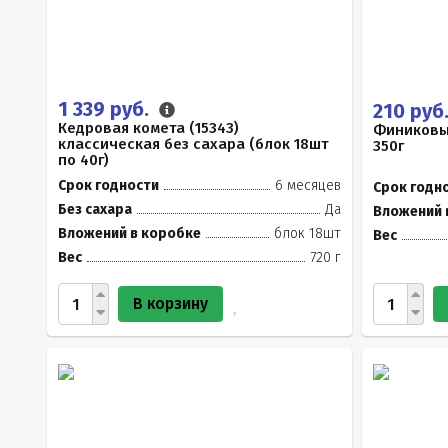
1 339 руб.
210 руб
Кедровая комета (15343)
Финиковы
классическая без сахара (блок 18шт
350г
по 40г)
Срок годности
6 месяцев
Срок годн
Без сахара
Да
Вложений 
Вложений в коробке
блок 18шт
Вес
Вес
720 г
В корзину