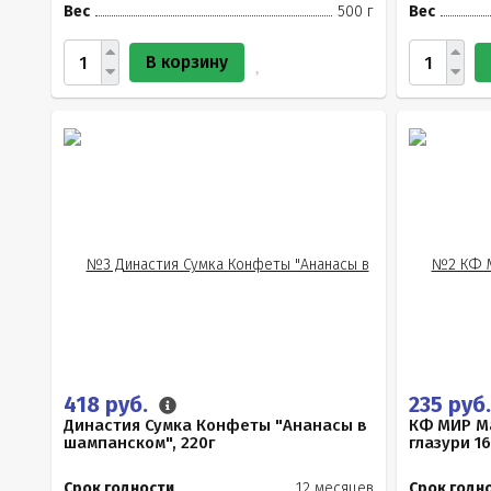
Вес
500 г
Вес
В корзину
418 руб.
235 руб
Династия Сумка Конфеты "Ананасы в
КФ МИР М
шампанском", 220г
глазури 16
Срок годности
12 месяцев
Срок годн