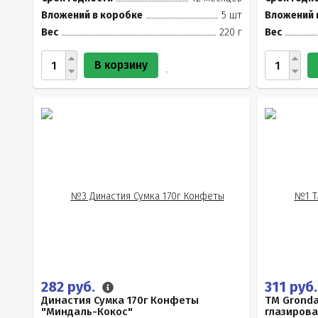
Вложений в коробке
5 шт
Вложений 
Вес
220 г
Вес
В корзину
282 руб.
311 руб
Династия Сумка 170г Конфеты
TM Gronda
"Миндаль-Кокос"
глазиров