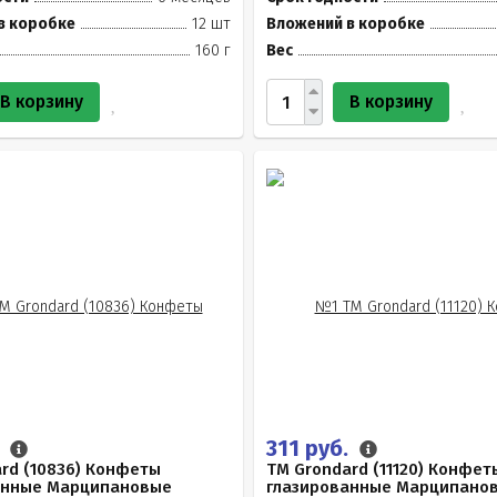
в коробке
12 шт
Вложений в коробке
160 г
Вес
В корзину
В корзину
.
311 руб.
rd (10836) Конфеты
TM Grondard (11120) Конфет
анные Марципановые
глазированные Марципано