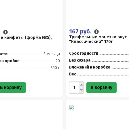
167 руб.
.
Трюфельные монетки вкус
е конфеты (форма №5),
"Классический" 170г
Срок годности
ости
3 месяца
Без сахара
в коробке
20
Вложений в коробке
350 г
Вес
В корзину
В корзину