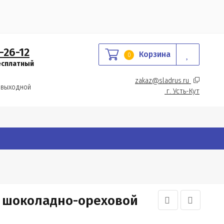
-26-12
Корзина
0
есплатный
zakaz@sladrus.ru 
 выходной
г.
 Усть-Кут
 шоколадно-ореховой