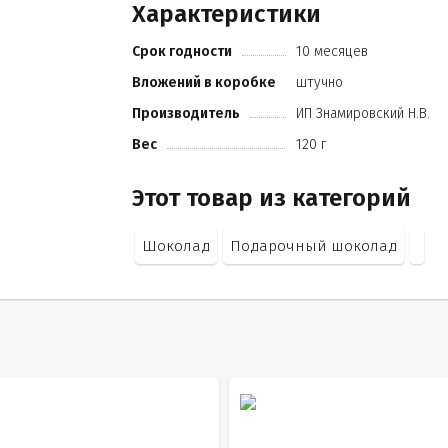
Характеристики
какао продуктов не менее 28%
кандурин
Срок годности
10 месяцев
шоколадно-ореховая паста
пищевой краситель.
Вложений в коробке
штучно
Производитель
ИП Знамировский Н.В.
Вес
120 г
Этот товар из категорий
Шоколад
Подарочный шоколад