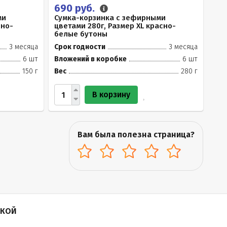
690 руб.
ми
Сумка-корзинка с зефирными
сно-
цветами 280г, Размер XL красно-
белые бутоны
3 месяца
Срок годности
3 месяца
6 шт
Вложений в коробке
6 шт
150 г
Вес
280 г
В корзину
Вам была полезна страница?
ПКОЙ