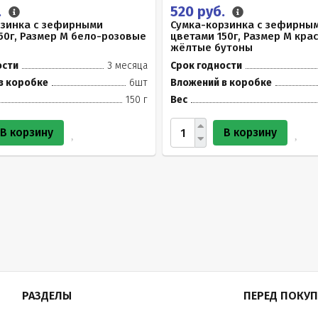
.
520 руб.
рзинка с зефирными
Сумка-корзинка с зефирны
50г, Размер М бело-розовые
цветами 150г, Размер М кра
жёлтые бутоны
ости
3 месяца
Срок годности
в коробке
6шт
Вложений в коробке
150 г
Вес
В корзину
В корзину
РАЗДЕЛЫ
ПЕРЕД ПОКУ