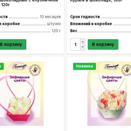
 шоколадные с клубничной
Курага в шоколаде, 100г
 120г
ости
10 месяцев
Срок годности
в коробке
штучно
Вложений в коробке
120 г
Вес
В корзину
В корзину
а
Новинка