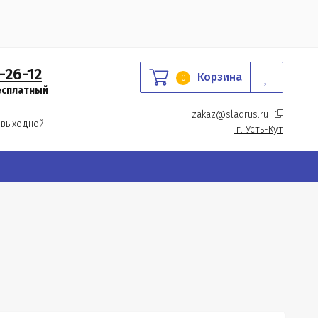
-26-12
Корзина
0
есплатный
zakaz@sladrus.ru 
 выходной
г.
 Усть-Кут