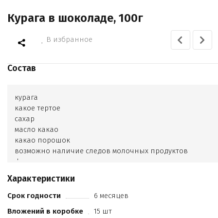
Курага в шоколаде, 100г
В избранное
Состав
курага
какое тертое
сахар
масло какао
какао порошок
возможно наличие следов молочных продуктов
фундука
кешью и арахиса. Какао продуктов 38
Характеристики
6%
Срок годности
6 месяцев
Вложений в коробке
15 шт